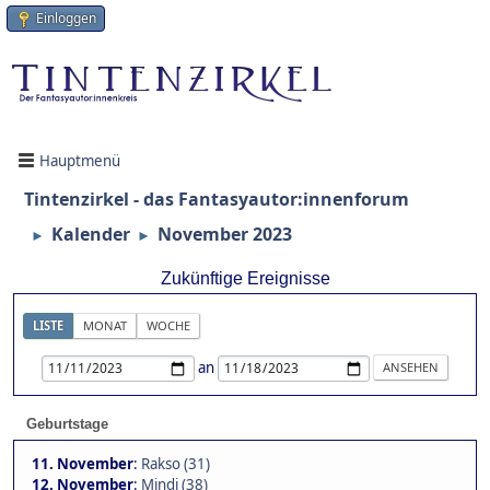
Einloggen
Hauptmenü
Tintenzirkel - das Fantasyautor:innenforum
Kalender
November 2023
►
►
Zukünftige Ereignisse
LISTE
MONAT
WOCHE
an
Geburtstage
11. November
:
Rakso (31)
12. November
:
Mindi (38)