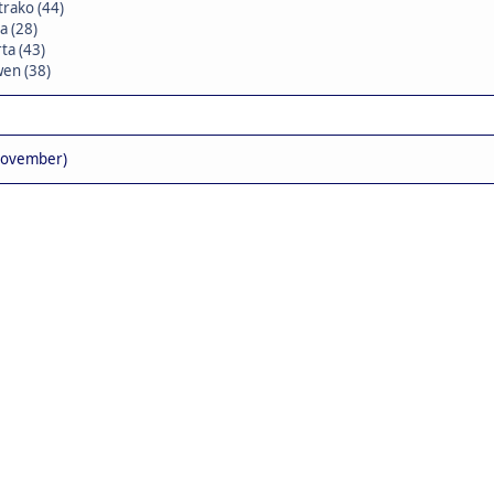
trako (44)
a (28)
ta (43)
wen (38)
November)