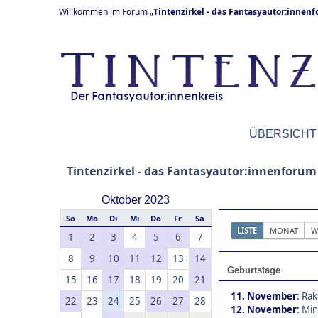
Willkommen im Forum „
Tintenzirkel - das Fantasyautor:innen
ÜBERSICHT
Tintenzirkel - das Fantasyautor:innenforum
Oktober 2023
So
Mo
Di
Mi
Do
Fr
Sa
LISTE
MONAT
W
1
2
3
4
5
6
7
8
9
10
11
12
13
14
Geburtstage
15
16
17
18
19
20
21
11. November
:
Rak
22
23
24
25
26
27
28
12. November
:
Min