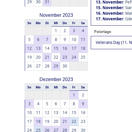
29
30
31
13. November
:
Pef
15. November
:
Siar
16. November
:
Mar
November 2023
17. November
:
Gil
So
Mo
Di
Mi
Do
Fr
Sa
1
2
3
4
Feiertage
5
6
7
8
9
10
11
Veterans Day (11. 
12
13
14
15
16
17
18
19
20
21
22
23
24
25
26
27
28
29
30
Dezember 2023
So
Mo
Di
Mi
Do
Fr
Sa
1
2
3
4
5
6
7
8
9
10
11
12
13
14
15
16
17
18
19
20
21
22
23
24
25
26
27
28
29
30