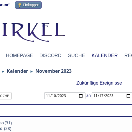
forum
“.
Einloggen
HOMEPAGE
DISCORD
SUCHE
KALENDER
RE
Kalender
November 2023
►
►
Zukünftige Ereignisse
an
OCHE
so (31)
di (38)