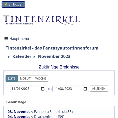
Einloggen
Hauptmenü
Tintenzirkel - das Fantasyautor:innenforum
Kalender
November 2023
►
►
Zukünftige Ereignisse
LISTE
MONAT
WOCHE
an
Geburtstage
03. November
:
Evanesca Feuerblut (33)
04. November
:
Drachenfeder (39)