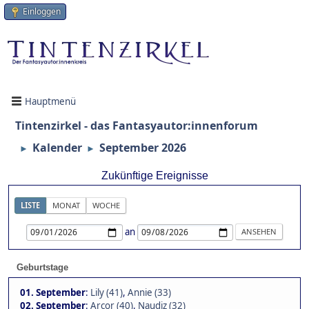
Einloggen
Hauptmenü
Tintenzirkel - das Fantasyautor:innenforum
Kalender
September 2026
►
►
Zukünftige Ereignisse
LISTE
MONAT
WOCHE
an
Geburtstage
01. September
:
Lily (41)
,
Annie (33)
02. September
:
Arcor (40)
,
Naudiz (32)