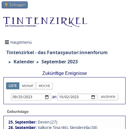
Einloggen
Hauptmenü
Tintenzirkel - das Fantasyautor:innenforum
Kalender
September 2023
►
►
Zukünftige Ereignisse
LISTE
MONAT
WOCHE
an
Geburtstage
25. September
:
Deven (27)
26. September
:
Valkyrie Tina (46)
,
Slenderella (38)