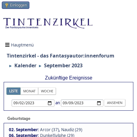
Einloggen
Hauptmenü
Tintenzirkel - das Fantasyautor:innenforum
Kalender
September 2023
►
►
Zukünftige Ereignisse
LISTE
MONAT
WOCHE
an
Geburtstage
02. September
:
Arcor (37)
,
Naudiz (29)
06. September
:
DunkelSylphe (29)