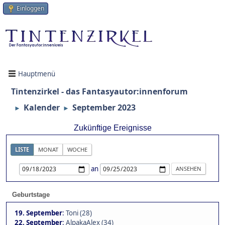
Einloggen
Hauptmenü
Tintenzirkel - das Fantasyautor:innenforum
Kalender
September 2023
►
►
Zukünftige Ereignisse
LISTE
MONAT
WOCHE
an
Geburtstage
19. September
:
Toni (28)
22. September
:
AlpakaAlex (34)