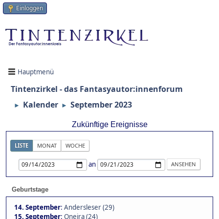
Einloggen
Hauptmenü
Tintenzirkel - das Fantasyautor:innenforum
Kalender
September 2023
►
►
Zukünftige Ereignisse
LISTE
MONAT
WOCHE
an
Geburtstage
14. September
:
Andersleser (29)
15. September
:
Oneira (24)