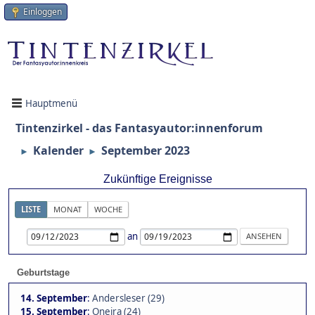
Einloggen
Hauptmenü
Tintenzirkel - das Fantasyautor:innenforum
Kalender
September 2023
►
►
Zukünftige Ereignisse
LISTE
MONAT
WOCHE
an
Geburtstage
14. September
:
Andersleser (29)
15. September
:
Oneira (24)