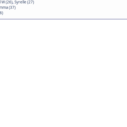
 W (26)
,
Syrelle (27)
mma (37)
6)