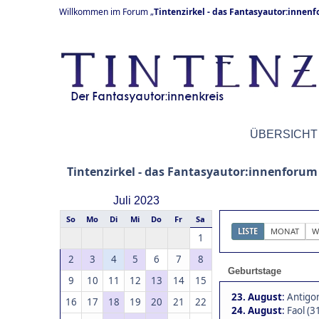
Willkommen im Forum „
Tintenzirkel - das Fantasyautor:innen
ÜBERSICHT
Tintenzirkel - das Fantasyautor:innenforum
Juli 2023
So
Mo
Di
Mi
Do
Fr
Sa
LISTE
MONAT
W
1
2
3
4
5
6
7
8
Geburtstage
9
10
11
12
13
14
15
23. August
:
Antigo
16
17
18
19
20
21
22
24. August
:
Faol (3