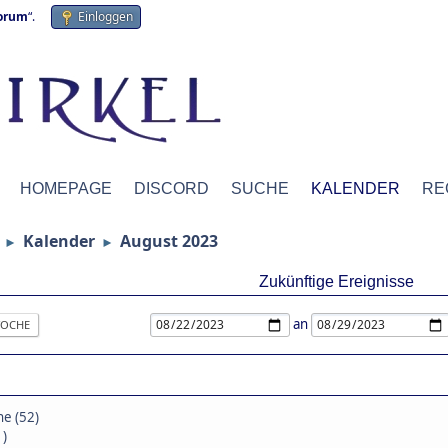
forum
“.
Einloggen
HOMEPAGE
DISCORD
SUCHE
KALENDER
RE
Kalender
August 2023
►
►
Zukünftige Ereignisse
an
OCHE
ne (52)
1)