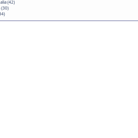
lia (42)
 (30)
34)