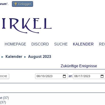
forum
“.
Einloggen
HOMEPAGE
DISCORD
SUCHE
KALENDER
RE
Kalender
August 2023
►
►
Zukünftige Ereignisse
an
OCHE
e (37)
(37)