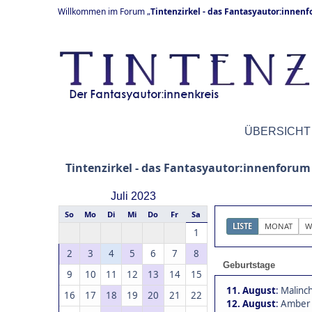
Willkommen im Forum „
Tintenzirkel - das Fantasyautor:innen
ÜBERSICHT
Tintenzirkel - das Fantasyautor:innenforum
Juli 2023
So
Mo
Di
Mi
Do
Fr
Sa
LISTE
MONAT
W
1
2
3
4
5
6
7
8
Geburtstage
9
10
11
12
13
14
15
11. August
:
Malinch
16
17
18
19
20
21
22
12. August
:
Amber 