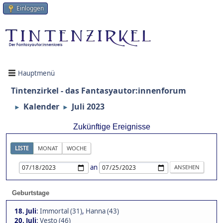
Einloggen
Hauptmenü
Tintenzirkel - das Fantasyautor:innenforum
Kalender
Juli 2023
►
►
Zukünftige Ereignisse
LISTE
MONAT
WOCHE
an
Geburtstage
18. Juli
:
Immortal (31)
,
Hanna (43)
20. Juli
:
Vesto (46)