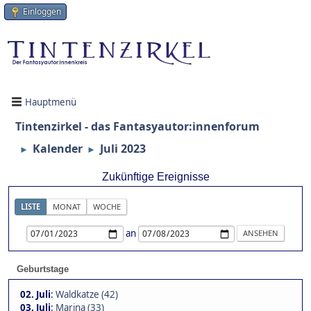
Einloggen
Hauptmenü
Tintenzirkel - das Fantasyautor:innenforum
Kalender
Juli 2023
►
►
Zukünftige Ereignisse
LISTE
MONAT
WOCHE
an
Geburtstage
02. Juli
:
Waldkatze (42)
03. Juli
:
Marina (33)