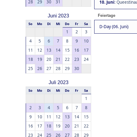
28
29
30
31
10. Juni
:
Queestinaa
Juni 2023
Feiertage
So
Mo
Di
Mi
Do
Fr
Sa
D-Day (06. Juni)
1
2
3
4
5
6
7
8
9
10
11
12
13
14
15
16
17
18
19
20
21
22
23
24
25
26
27
28
29
30
Juli 2023
So
Mo
Di
Mi
Do
Fr
Sa
1
2
3
4
5
6
7
8
9
10
11
12
13
14
15
16
17
18
19
20
21
22
23
24
25
26
27
28
29