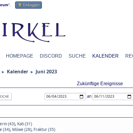
forum
“.
Einloggen
HOMEPAGE
DISCORD
SUCHE
KALENDER
RE
Kalender
Juni 2023
►
►
Zukünftige Ereignisse
an
OCHE
rin (43)
,
Kati (31)
 (34)
,
Möwe (28)
,
Fraktur (35)