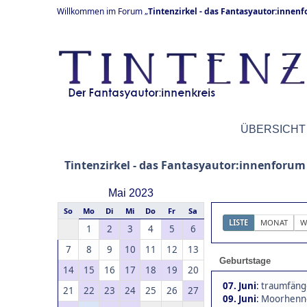
Willkommen im Forum „
Tintenzirkel - das Fantasyautor:innen
ÜBERSICHT
Tintenzirkel - das Fantasyautor:innenforum
Mai 2023
So
Mo
Di
Mi
Do
Fr
Sa
LISTE
MONAT
W
1
2
3
4
5
6
7
8
9
10
11
12
13
Geburtstage
14
15
16
17
18
19
20
07. Juni
:
traumfänge
21
22
23
24
25
26
27
09. Juni
:
Moorhenne