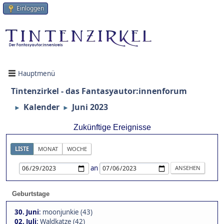
Einloggen
Hauptmenü
Tintenzirkel - das Fantasyautor:innenforum
Kalender
Juni 2023
►
►
Zukünftige Ereignisse
LISTE
MONAT
WOCHE
an
Geburtstage
30. Juni
:
moonjunkie (43)
02. Juli
:
Waldkatze (42)