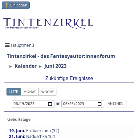
Einloggen
Hauptmenü
Tintenzirkel - das Fantasyautor:innenforum
Kalender
Juni 2023
►
►
Zukünftige Ereignisse
LISTE
MONAT
WOCHE
an
Geburtstage
19. Juni
:
Erdbaerchen (32)
21. Juni
:
Naduschka (32)