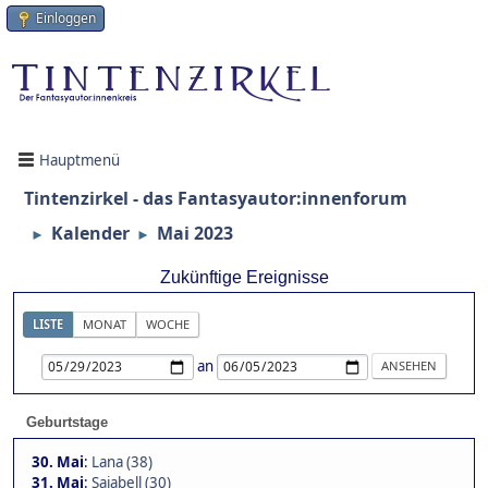
Einloggen
Hauptmenü
Tintenzirkel - das Fantasyautor:innenforum
Kalender
Mai 2023
►
►
Zukünftige Ereignisse
LISTE
MONAT
WOCHE
an
Geburtstage
30. Mai
:
Lana (38)
31. Mai
:
Sajabell (30)