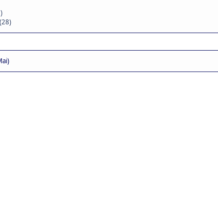
)
(28)
ai)