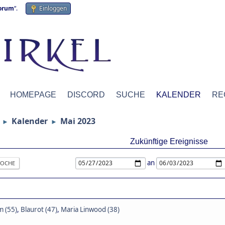
forum
“.
Einloggen
HOMEPAGE
DISCORD
SUCHE
KALENDER
RE
Kalender
Mai 2023
►
►
Zukünftige Ereignisse
an
OCHE
 (55)
,
Blaurot (47)
,
Maria Linwood (38)