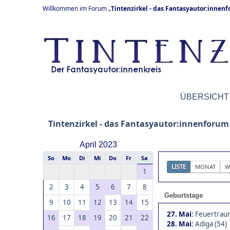
Willkommen im Forum „
Tintenzirkel - das Fantasyautor:innen
ÜBERSICHT
Tintenzirkel - das Fantasyautor:innenforum
April 2023
So
Mo
Di
Mi
Do
Fr
Sa
LISTE
MONAT
W
1
2
3
4
5
6
7
8
Geburtstage
9
10
11
12
13
14
15
27. Mai
:
Feuertraum
16
17
18
19
20
21
22
28. Mai
:
Adiga (54)