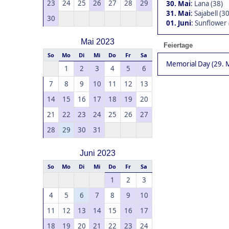
23
24
25
26
27
28
29
30. Mai
:
Lana (38)
31. Mai
:
Sajabell (30
30
01. Juni
:
Sunflower 
Mai 2023
Feiertage
So
Mo
Di
Mi
Do
Fr
Sa
Memorial Day (29. M
1
2
3
4
5
6
7
8
9
10
11
12
13
14
15
16
17
18
19
20
21
22
23
24
25
26
27
28
29
30
31
Juni 2023
So
Mo
Di
Mi
Do
Fr
Sa
1
2
3
4
5
6
7
8
9
10
11
12
13
14
15
16
17
18
19
20
21
22
23
24