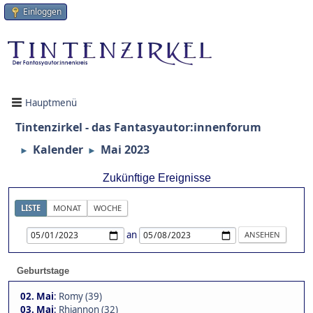
Einloggen
Hauptmenü
Tintenzirkel - das Fantasyautor:innenforum
Kalender
Mai 2023
►
►
Zukünftige Ereignisse
LISTE
MONAT
WOCHE
an
Geburtstage
02. Mai
:
Romy (39)
03. Mai
:
Rhiannon (32)