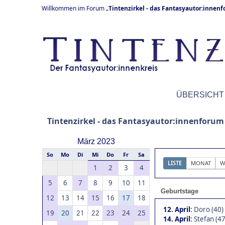
Willkommen im Forum „
Tintenzirkel - das Fantasyautor:innen
ÜBERSICHT
Tintenzirkel - das Fantasyautor:innenforum
März 2023
So
Mo
Di
Mi
Do
Fr
Sa
LISTE
MONAT
W
1
2
3
4
5
6
7
8
9
10
11
Geburtstage
12
13
14
15
16
17
18
12. April
:
Doro (40)
19
20
21
22
23
24
25
14. April
:
Stefan (47