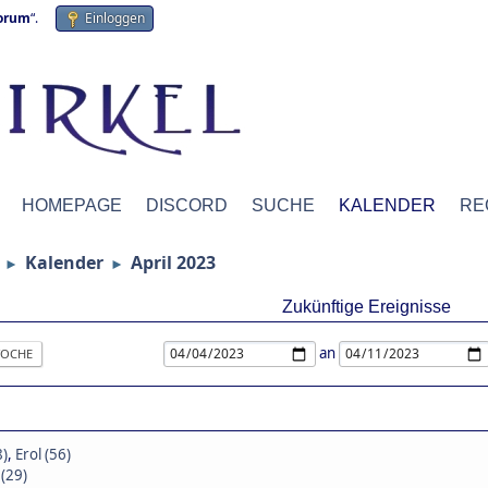
forum
“.
Einloggen
HOMEPAGE
DISCORD
SUCHE
KALENDER
RE
Kalender
April 2023
►
►
Zukünftige Ereignisse
an
OCHE
8)
,
Erol (56)
 (29)