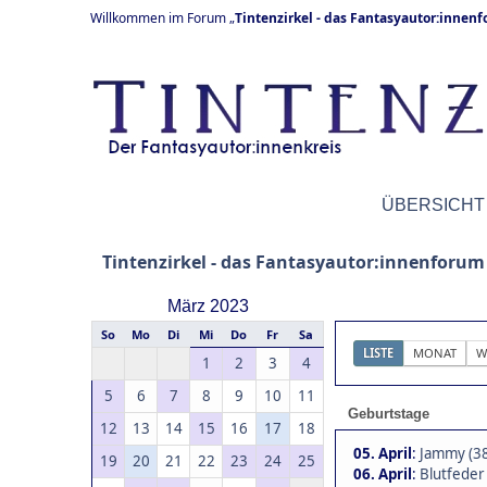
Willkommen im Forum „
Tintenzirkel - das Fantasyautor:innen
ÜBERSICHT
Tintenzirkel - das Fantasyautor:innenforum
März 2023
So
Mo
Di
Mi
Do
Fr
Sa
LISTE
MONAT
W
1
2
3
4
5
6
7
8
9
10
11
Geburtstage
12
13
14
15
16
17
18
05. April
:
Jammy (3
19
20
21
22
23
24
25
06. April
:
Blutfeder