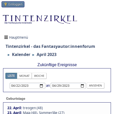
Einloggen
Hauptmenü
Tintenzirkel - das Fantasyautor:innenforum
Kalender
April 2023
►
►
Zukünftige Ereignisse
LISTE
MONAT
WOCHE
an
Geburtstage
22. April
:
treogen (48)
23. April
:
Maja (48)
,
Sommerlilie (27)