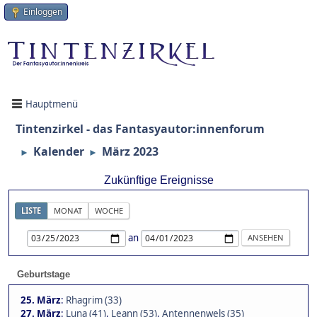
Einloggen
Hauptmenü
Tintenzirkel - das Fantasyautor:innenforum
Kalender
März 2023
►
►
Zukünftige Ereignisse
LISTE
MONAT
WOCHE
an
Geburtstage
25. März
:
Rhagrim (33)
27. März
:
Luna (41)
,
Leann (53)
,
Antennenwels (35)