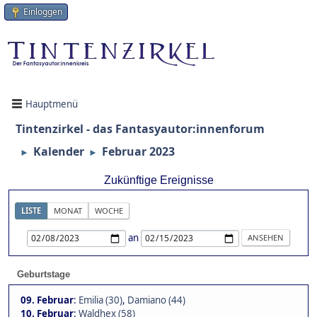
Einloggen
Hauptmenü
Tintenzirkel - das Fantasyautor:innenforum
Kalender
Februar 2023
►
►
Zukünftige Ereignisse
LISTE
MONAT
WOCHE
an
Geburtstage
09. Februar
:
Emilia (30)
,
Damiano (44)
10. Februar
:
Waldhex (58)