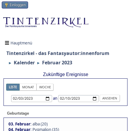
Einloggen
Hauptmenü
Tintenzirkel - das Fantasyautor:innenforum
Kalender
Februar 2023
►
►
Zukünftige Ereignisse
LISTE
MONAT
WOCHE
an
Geburtstage
03. Februar
:
alba (20)
04. Februar
:
Pygmalion (35)