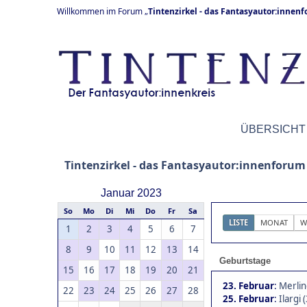
Willkommen im Forum „
Tintenzirkel - das Fantasyautor:innen
ÜBERSICHT
Tintenzirkel - das Fantasyautor:innenforum
Januar 2023
So
Mo
Di
Mi
Do
Fr
Sa
LISTE
MONAT
W
1
2
3
4
5
6
7
8
9
10
11
12
13
14
Geburtstage
15
16
17
18
19
20
21
23. Februar
:
Merlin
22
23
24
25
26
27
28
25. Februar
:
Ilargi 