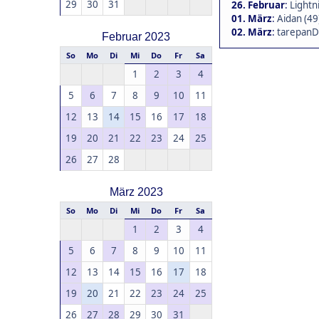
29
30
31
26. Februar
:
Lightni
01. März
:
Aidan (49
02. März
:
tarepanD
Februar 2023
So
Mo
Di
Mi
Do
Fr
Sa
1
2
3
4
5
6
7
8
9
10
11
12
13
14
15
16
17
18
19
20
21
22
23
24
25
26
27
28
März 2023
So
Mo
Di
Mi
Do
Fr
Sa
1
2
3
4
5
6
7
8
9
10
11
12
13
14
15
16
17
18
19
20
21
22
23
24
25
26
27
28
29
30
31