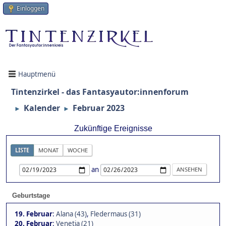
Einloggen
Hauptmenü
Tintenzirkel - das Fantasyautor:innenforum
Kalender
Februar 2023
►
►
Zukünftige Ereignisse
LISTE
MONAT
WOCHE
an
Geburtstage
19. Februar
:
Alana (43)
,
Fledermaus (31)
20. Februar
:
Venetia (21)