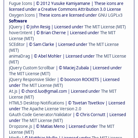
Fugue Icons
| © 2012 Yusuke Kamiyamane | These icons are
licensed under a Creative Commons Attribution 3.0 License
Oxygen Icons
| These icons are licensed under
GNU LGPLv3
Software
JQuery
| © John Resig | Licensed under
The MIT License (MIT)
hoverIntent
| © Brian Cherne | Licensed under
The MIT
License (MIT)
SCEditor
| © Sam Clarke | Licensed under
The MIT License
(MIT)
animaDrag
| © Abel Mohler | Licensed under
The MIT License
(MIT)
jQuery Custom Scrollbar
| © Maciej Zubala | Licensed under
The MIT License (MIT)
jQuery Responsive Slider
| © booncon ROCKETS | Licensed
under
The MIT License (MIT)
At.js
| © chord.luo@gmail.com | Licensed under
The MIT
License (MIT)
HTML5 Desktop Notifications
| © Tsvetan Tsvetkov | Licensed
under
The Apache License Version 2.0
GAuth Code Generator/Validator
| © Chris Cornutt | Licensed
under
The MIT License (MIT)
Dropzone.js
| © Matias Meno | Licensed under
The MIT
License (MIT)