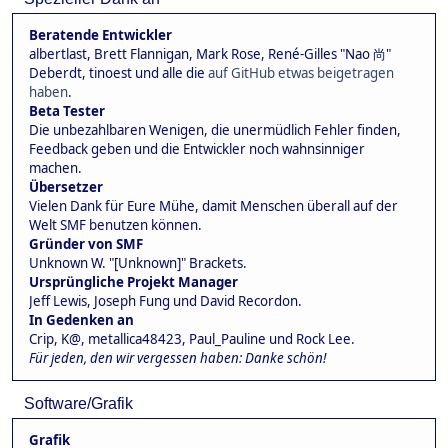
Beratende Entwickler
albertlast, Brett Flannigan, Mark Rose, René-Gilles "Nao 尚"
Deberdt, tinoest und alle die
auf GitHub etwas beigetragen
haben
.
Beta Tester
Die unbezahlbaren Wenigen, die unermüdlich Fehler finden,
Feedback geben und die Entwickler noch wahnsinniger
machen.
Übersetzer
Vielen Dank für Eure Mühe, damit Menschen überall auf der
Welt SMF benutzen können.
Gründer von SMF
Unknown W. "[Unknown]" Brackets.
Ursprüngliche Projekt Manager
Jeff Lewis, Joseph Fung und David Recordon.
In Gedenken an
Crip, K@, metallica48423, Paul_Pauline und Rock Lee.
Für jeden, den wir vergessen haben: Danke schön!
Software/Grafik
Grafik