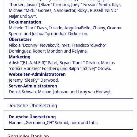
Thorsen, Jason "JBlaze" Clemons, Joey "Tyrsson" Smith, Kays,
Michael "Mick." Gomez, NanoSector, Ricky., Russell "NEND"
Najar und SA™.
Dokumentation
Michele "Illori" Davis, Irisado, AngelinaBelle, Chainy, Graeme
Spence und Joshua "groundup" Dickerson.
Übersetzer
Nikola "Dzonny" Novaković, m4z, Francisco "d3vcho"
Domínguez, Robert Monden und Relyana.
Marketing
Adish "(F.L.A.M.E.R)" Patel, Bryan "Runic" Deakin, Marcus
"cσσкιє мσηѕтєя" Forsberg und Ralph "[n3rve]" Otowo.
Webseiten-Administratoren
Jeremy "SleePy" Darwood.
Server-Administratoren
Derek Schwab, Michael Johnson und Liroy van Hoewijk.
Deutsche Übersetzung
Deutsche Übersetzung
Hannes „Geronimo_CH“ Schmid, noex und Intit.
Spezieller Dank an