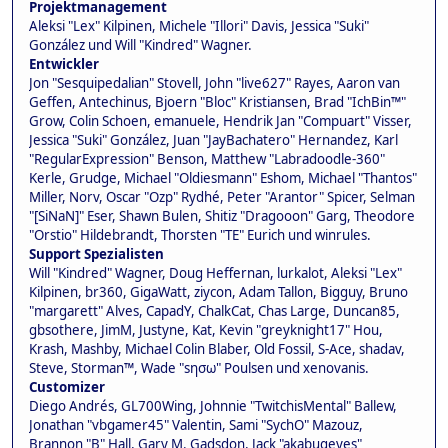
Projektmanagement
Aleksi "Lex" Kilpinen, Michele "Illori" Davis, Jessica "Suki"
González und Will "Kindred" Wagner.
Entwickler
Jon "Sesquipedalian" Stovell, John "live627" Rayes, Aaron van
Geffen, Antechinus, Bjoern "Bloc" Kristiansen, Brad "IchBin™"
Grow, Colin Schoen, emanuele, Hendrik Jan "Compuart" Visser,
Jessica "Suki" González, Juan "JayBachatero" Hernandez, Karl
"RegularExpression" Benson, Matthew "Labradoodle-360"
Kerle, Grudge, Michael "Oldiesmann" Eshom, Michael "Thantos"
Miller, Norv, Oscar "Ozp" Rydhé, Peter "Arantor" Spicer, Selman
"[SiNaN]" Eser, Shawn Bulen, Shitiz "Dragooon" Garg, Theodore
"Orstio" Hildebrandt, Thorsten "TE" Eurich und winrules.
Support Spezialisten
Will "Kindred" Wagner, Doug Heffernan, lurkalot, Aleksi "Lex"
Kilpinen, br360, GigaWatt, ziycon, Adam Tallon, Bigguy, Bruno
"margarett" Alves, CapadY, ChalkCat, Chas Large, Duncan85,
gbsothere, JimM, Justyne, Kat, Kevin "greyknight17" Hou,
Krash, Mashby, Michael Colin Blaber, Old Fossil, S-Ace, shadav,
Steve, Storman™, Wade "sησω" Poulsen und xenovanis.
Customizer
Diego Andrés, GL700Wing, Johnnie "TwitchisMental" Ballew,
Jonathan "vbgamer45" Valentin, Sami "SychO" Mazouz,
Brannon "B" Hall, Gary M. Gadsdon, Jack "akabugeyes"