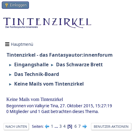
Einloggen
Hauptmenü
Tintenzirkel - das Fantasyautor:innenforum
Eingangshalle
Das Schwarze Brett
►
►
Das Technik-Board
►
Keine Mails vom Tintenzirkel
►
Keine Mails vom Tintenzirkel
Begonnen von Valkyrie Tina, 27. Oktober 2015, 15:27:19
0 Mitglieder und 1 Gast betrachten dieses Thema.
1
...
3
4
6
7
Seiten
5
NACH UNTEN
BENUTZER-AKTIONEN