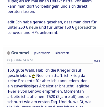
super, als ich mal einen Defekt hatte. Vor allem
kann man dort vorbeitingeln und sich direkt
beraten lassen.
edit: Ich habe gerade gesehen, dass man dort für
unter 250 €
neue
und für unter 150 €
gebrauchte
Lenovos und HPs bekommt.
Grummel
Jevermann
Blaustern
25. Juli 2014, 14:54:56
#43
T60, gute Wahl. Hab ich die Krieger drauf
geschrieben.
Nee, ernsthaft, ich krieg da
keine Prozente für aber ich kann jedem, der
ein zuverlässiges Arbeitstier braucht, jegliche
T-Serie von Lenovo empfehlen. Momentan
arbeite ich auf einem T520 (2 Jahre alt) und es
schnurrt wie am ersten Tag. Und du weißt, wie
viel ich unterwegs bin und was ich so alles