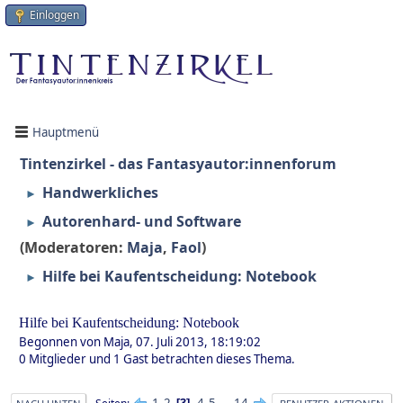
Einloggen
Hauptmenü
Tintenzirkel - das Fantasyautor:innenforum
Handwerkliches
►
Autorenhard- und Software
►
(Moderatoren:
Maja
,
Faol
)
Hilfe bei Kaufentscheidung: Notebook
►
Hilfe bei Kaufentscheidung: Notebook
Begonnen von Maja, 07. Juli 2013, 18:19:02
0 Mitglieder und 1 Gast betrachten dieses Thema.
1
2
4
5
...
14