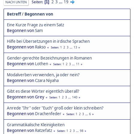
2
3
...
19
Seiten
1
NACH UNTEN
Betreff
/
Begonnen von
Eine Kurze Frage zu einem Satz
Begonnen von
Sam
Hilfe bei Übersetzungen in irdische Sprachen
Begonnen von
Rakso
1
2
3
...
13
Seiten
Gender-gerechte Bezeichnungen in Romanen
Begonnen von
Lothen
1
2
3
...
11
Seiten
Modalverben verwenden, ja oder nein?
Begonnen von
Czara Niyaha
Gibt es diese Wörter eigentlich überall?
Begonnen von Grey
1
2
3
...
140
Seiten
Anrede "Ihr" oder "Euch" groß oder klein schreiben?
Begonnen von
Drachenfeder
1
2
3
...
6
Seiten
Grammatikalische Kleinigkeiten
Begonnen von
Ratzefatz
1
2
3
...
98
Seiten