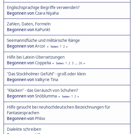
Englischsprachige Begriffe verwenden?
Begonnen von
Czara Niyaha
Zahlen, Daten, Formeln
Begonnen von
KaPunkt
Seemannsflüche und militärische Ränge
Begonnen von
Arcor
1
2
Seiten
Hilfe bei Latein-Übersetzungen
Begonnen von
Coppelia
1
2
3
...
26
Seiten
"Das Stockholmer Gefühl" - groß oder klein
Begonnen von
Valkyrie Tina
"Klacken" - das Geräusch von Schuhen?
Begonnen von
Snöblumma
1
2
Seiten
Hilfe gesucht bei neuhochdeutschen Bezeichnungen für
Fantasiesprachen
Begonnen von
Phlox
Dialekte schreiben