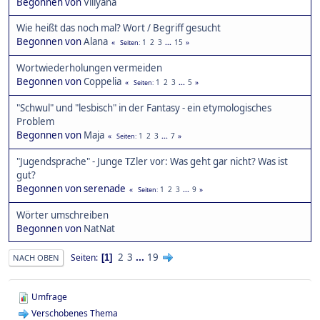
Begonnen von
Villyana
Wie heißt das noch mal? Wort / Begriff gesucht
Begonnen von
Alana
1
2
3
...
15
Seiten
Wortwiederholungen vermeiden
Begonnen von
Coppelia
1
2
3
...
5
Seiten
"Schwul" und "lesbisch" in der Fantasy - ein etymologisches
Problem
Begonnen von
Maja
1
2
3
...
7
Seiten
"Jugendsprache" - Junge TZler vor: Was geht gar nicht? Was ist
gut?
Begonnen von serenade
1
2
3
...
9
Seiten
Wörter umschreiben
Begonnen von
NatNat
2
3
...
19
Seiten
1
NACH OBEN
Umfrage
Verschobenes Thema