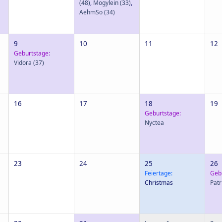
(48)
,
Mogylein
(33)
,
AehmSo
(34)
9
10
11
12
Geburtstage:
Vidora
(37)
16
17
18
19
Geburtstage:
Nyctea
23
24
25
26
Feiertage:
Geb
Christmas
Patr