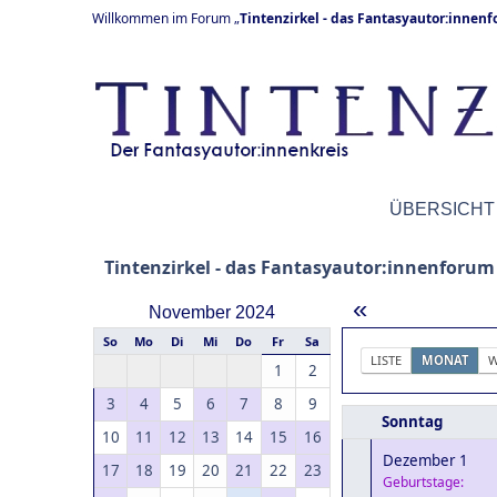
Willkommen im Forum „
Tintenzirkel - das Fantasyautor:innen
ÜBERSICHT
Tintenzirkel - das Fantasyautor:innenforum
«
November 2024
So
Mo
Di
Mi
Do
Fr
Sa
LISTE
MONAT
W
1
2
3
4
5
6
7
8
9
Sonntag
10
11
12
13
14
15
16
Dezember 1
17
18
19
20
21
22
23
Geburtstage: