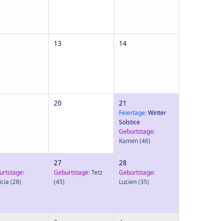
13
14
20
21
Feiertage:
Winter
Solstice
Geburtstage:
Kamen
(46)
27
28
urtstage:
Geburtstage:
Tetz
Geburtstage:
icia
(28)
(45)
Lucien
(35)