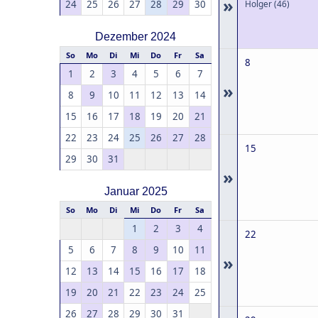
»
24
25
26
27
28
29
30
Holger
(46)
Dezember 2024
So
Mo
Di
Mi
Do
Fr
Sa
8
1
2
3
4
5
6
7
»
8
9
10
11
12
13
14
15
16
17
18
19
20
21
22
23
24
25
26
27
28
15
29
30
31
»
Januar 2025
So
Mo
Di
Mi
Do
Fr
Sa
1
2
3
4
22
5
6
7
8
9
10
11
»
12
13
14
15
16
17
18
19
20
21
22
23
24
25
26
27
28
29
30
31