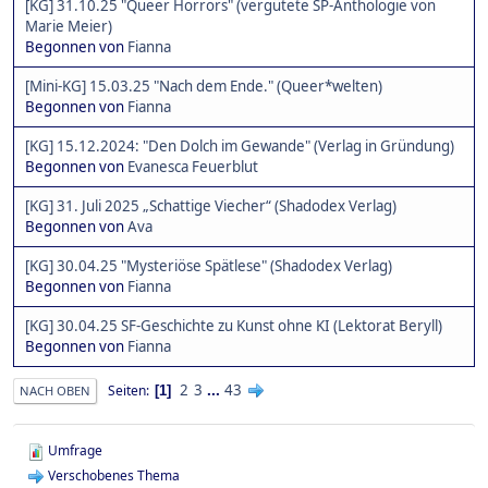
[KG] 31.10.25 "Queer Horrors" (vergütete SP-Anthologie von
Marie Meier)
Begonnen von
Fianna
[Mini-KG] 15.03.25 "Nach dem Ende." (Queer*welten)
Begonnen von
Fianna
[KG] 15.12.2024: "Den Dolch im Gewande" (Verlag in Gründung)
Begonnen von
Evanesca Feuerblut
[KG] 31. Juli 2025 „Schattige Viecher“ (Shadodex Verlag)
Begonnen von
Ava
[KG] 30.04.25 "Mysteriöse Spätlese" (Shadodex Verlag)
Begonnen von
Fianna
[KG] 30.04.25 SF-Geschichte zu Kunst ohne KI (Lektorat Beryll)
Begonnen von
Fianna
2
3
...
43
Seiten
1
NACH OBEN
Umfrage
Verschobenes Thema