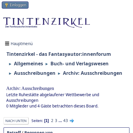
Einloggen
Hauptmenü
Tintenzirkel - das Fantasyautor:innenforum
Allgemeines
Buch- und Verlagswesen
►
►
Ausschreibungen
Archiv: Ausschreibungen
►
►
Archiv: Ausschreibungen
Letzte Ruhestätte abgelaufener Wettbewerbe und
Ausschreibungen
0 Mitglieder und 4 Gäste betrachten dieses Board.
2
3
...
43
Seiten
1
NACH UNTEN
Betreff
/
Begonnen von