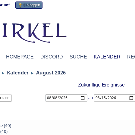
forum
“.
Einloggen
HOMEPAGE
DISCORD
SUCHE
KALENDER
RE
Kalender
August 2026
►
►
Zukünftige Ereignisse
an
OCHE
e (40)
(40)