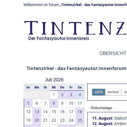
Willkommen im Forum „
Tintenzirkel - das Fantasyautor:innen
ÜBERSICHT
Tintenzirkel - das Fantasyautor:innenforum
Juli 2026
So
Mo
Di
Mi
Do
Fr
Sa
LISTE
MONAT
W
1
2
3
4
5
6
7
8
9
10
11
Geburtstage
12
13
14
15
16
17
18
11. August
:
Malinch
19
20
21
22
23
24
25
12. August
:
Amber 