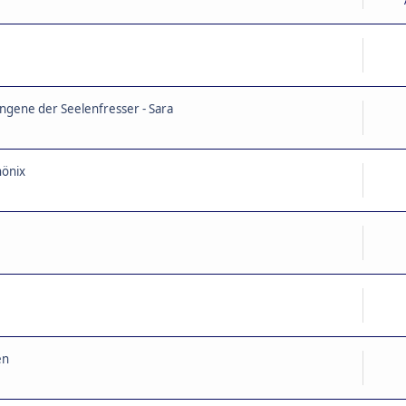
angene der Seelenfresser - Sara
hönix
en