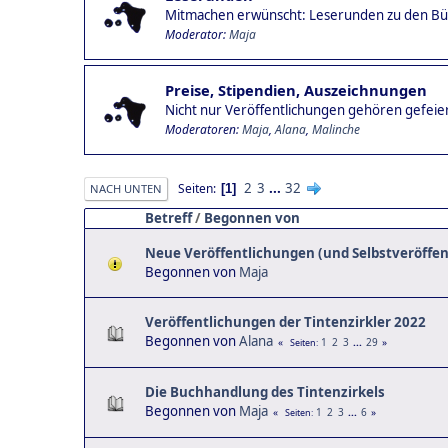
Mitmachen erwünscht: Leserunden zu den Büc
Moderator:
Maja
Preise, Stipendien, Auszeichnungen
Nicht nur Veröffentlichungen gehören gefeier
Moderatoren:
Maja
,
Alana
,
Malinche
2
3
...
32
Seiten
1
NACH UNTEN
Betreff
/
Begonnen von
Neue Veröffentlichungen (und Selbstveröffe
Begonnen von
Maja
Veröffentlichungen der Tintenzirkler 2022
Begonnen von
Alana
1
2
3
...
29
Seiten
Die Buchhandlung des Tintenzirkels
Begonnen von
Maja
1
2
3
...
6
Seiten