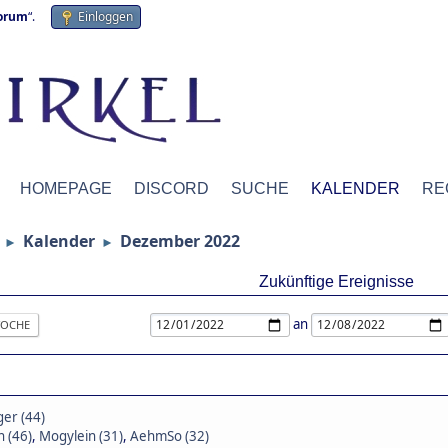
forum
“.
Einloggen
HOMEPAGE
DISCORD
SUCHE
KALENDER
RE
Kalender
Dezember 2022
►
►
Zukünftige Ereignisse
an
OCHE
ger (44)
n (46)
,
Mogylein (31)
,
AehmSo (32)