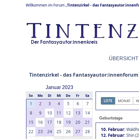
Willkommen im Forum „
Tintenzirkel - das Fantasyautor:innen
ÜBERSICHT
Tintenzirkel - das Fantasyautor:innenforum
Januar 2023
So
Mo
Di
Mi
Do
Fr
Sa
LISTE
MONAT
W
1
2
3
4
5
6
7
8
9
10
11
12
13
14
Geburtstage
15
16
17
18
19
20
21
10. Februar
:
Waldhe
22
23
24
25
26
27
28
12. Februar
:
Shin (