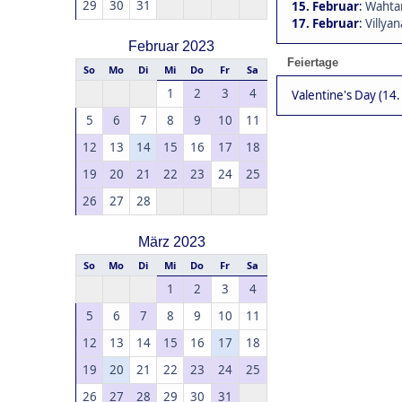
29
30
31
15. Februar
:
Wahtar
17. Februar
:
Villyan
Februar 2023
Feiertage
So
Mo
Di
Mi
Do
Fr
Sa
1
2
3
4
Valentine's Day (14.
5
6
7
8
9
10
11
12
13
14
15
16
17
18
19
20
21
22
23
24
25
26
27
28
März 2023
So
Mo
Di
Mi
Do
Fr
Sa
1
2
3
4
5
6
7
8
9
10
11
12
13
14
15
16
17
18
19
20
21
22
23
24
25
26
27
28
29
30
31