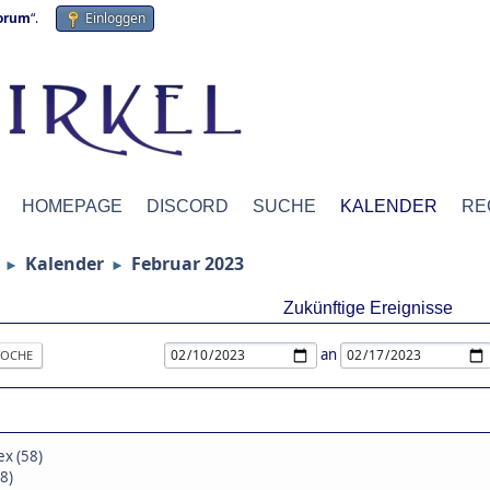
forum
“.
Einloggen
HOMEPAGE
DISCORD
SUCHE
KALENDER
RE
Kalender
Februar 2023
►
►
Zukünftige Ereignisse
an
OCHE
x (58)
28)