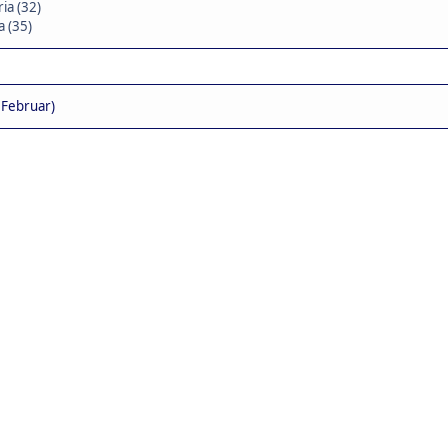
ia (32)
a (35)
 Februar)