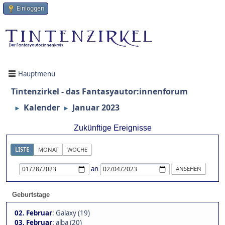
Einloggen
Hauptmenü
Tintenzirkel - das Fantasyautor:innenforum
Kalender
Januar 2023
►
►
Zukünftige Ereignisse
LISTE
MONAT
WOCHE
an
Geburtstage
02. Februar
:
Galaxy (19)
03. Februar
:
alba (20)