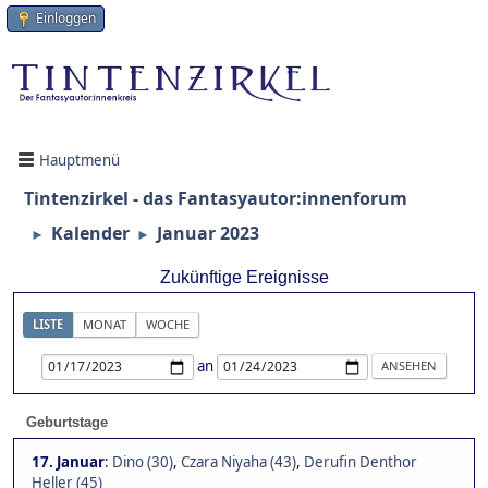
Einloggen
Hauptmenü
Tintenzirkel - das Fantasyautor:innenforum
Kalender
Januar 2023
►
►
Zukünftige Ereignisse
LISTE
MONAT
WOCHE
an
Geburtstage
17. Januar
:
Dino (30)
,
Czara Niyaha (43)
,
Derufin Denthor
Heller (45)