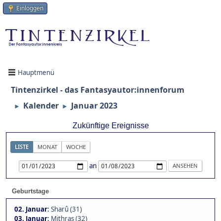
Einloggen
Hauptmenü
Tintenzirkel - das Fantasyautor:innenforum
Kalender
Januar 2023
►
►
Zukünftige Ereignisse
LISTE
MONAT
WOCHE
an
Geburtstage
02. Januar
:
Sharû (31)
03. Januar
:
Mithras (32)