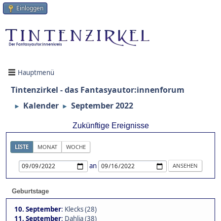
Einloggen
Hauptmenü
Tintenzirkel - das Fantasyautor:innenforum
Kalender
September 2022
►
►
Zukünftige Ereignisse
LISTE
MONAT
WOCHE
an
Geburtstage
10. September
:
Klecks (28)
11. September
:
Dahlia (38)