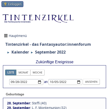
Einloggen
Hauptmenü
Tintenzirkel - das Fantasyautor:innenforum
Kalender
September 2022
►
►
Zukünftige Ereignisse
LISTE
MONAT
WOCHE
an
Geburtstage
28. September
:
Steffi (40)
29. September
:
L. F. Montemunion (32)