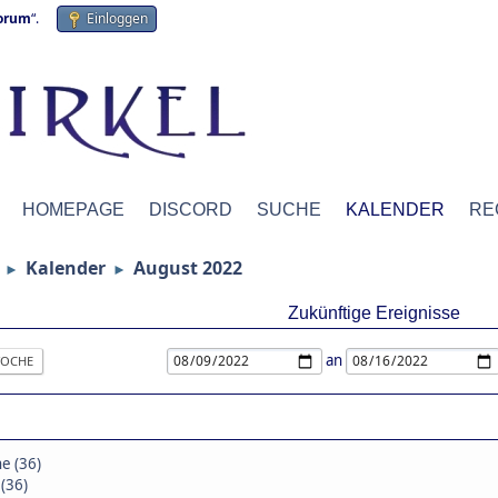
forum
“.
Einloggen
HOMEPAGE
DISCORD
SUCHE
KALENDER
RE
Kalender
August 2022
►
►
Zukünftige Ereignisse
an
OCHE
e (36)
(36)