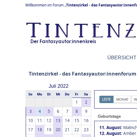
Willkommen im Forum „
Tintenzirkel - das Fantasyautor:innen
ÜBERSICHT
Tintenzirkel - das Fantasyautor:innenforum
Juli 2022
So
Mo
Di
Mi
Do
Fr
Sa
LISTE
MONAT
W
1
2
3
4
5
6
7
8
9
Geburtstage
10
11
12
13
14
15
16
11. August
:
Malinch
17
18
19
20
21
22
23
12. August
:
Amber 