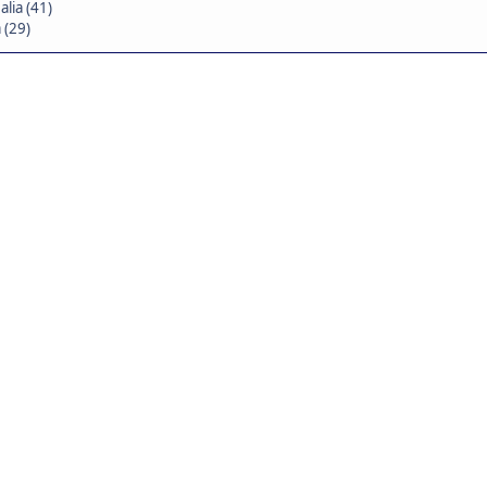
lia (41)
 (29)