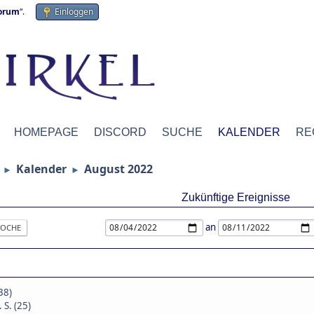
forum
“.
Einloggen
HOMEPAGE
DISCORD
SUCHE
KALENDER
RE
Kalender
August 2022
►
►
Zukünftige Ereignisse
an
OCHE
38)
 S. (25)