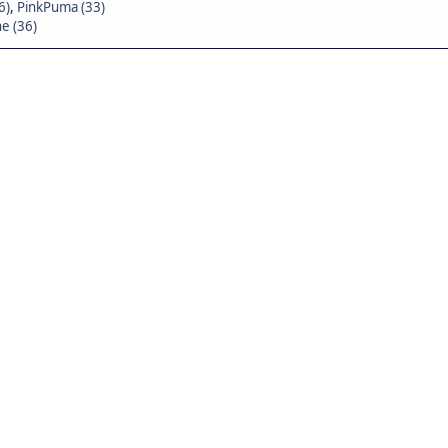
6)
,
PinkPuma (33)
e (36)