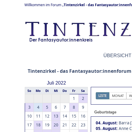
Willkommen im Forum „
Tintenzirkel - das Fantasyautor:innen
ÜBERSICHT
Tintenzirkel - das Fantasyautor:innenforum
Juli 2022
So
Mo
Di
Mi
Do
Fr
Sa
LISTE
MONAT
W
1
2
3
4
5
6
7
8
9
Geburtstage
10
11
12
13
14
15
16
04. August
:
Barra (
17
18
19
20
21
22
23
05. August
:
Anne C.