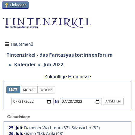
Einloggen
Hauptmenü
Tintenzirkel - das Fantasyautor:innenforum
Kalender
Juli 2022
►
►
Zukünftige Ereignisse
LISTE
MONAT
WOCHE
an
Geburtstage
25. Juli
:
DämonenWächterin (37)
,
Silvasurfer (32)
26. Juli
:
Gizmo (38)
,
Anila (48)