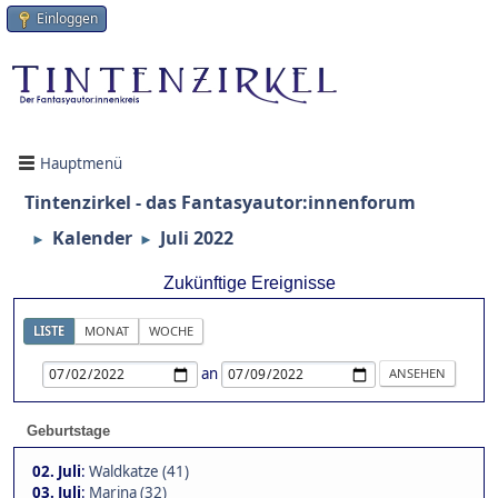
Einloggen
Hauptmenü
Tintenzirkel - das Fantasyautor:innenforum
Kalender
Juli 2022
►
►
Zukünftige Ereignisse
LISTE
MONAT
WOCHE
an
Geburtstage
02. Juli
:
Waldkatze (41)
03. Juli
:
Marina (32)