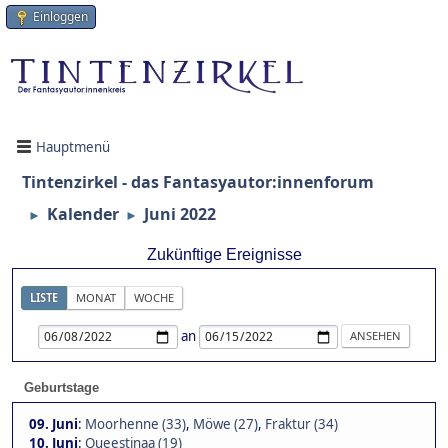
Einloggen
Hauptmenü
Tintenzirkel - das Fantasyautor:innenforum
Kalender
Juni 2022
►
►
Zukünftige Ereignisse
LISTE
MONAT
WOCHE
an
Geburtstage
09. Juni
:
Moorhenne (33)
,
Möwe (27)
,
Fraktur (34)
10. Juni
:
Queestinaa (19)