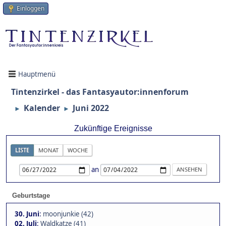
Einloggen
Hauptmenü
Tintenzirkel - das Fantasyautor:innenforum
Kalender
Juni 2022
►
►
Zukünftige Ereignisse
LISTE
MONAT
WOCHE
an
Geburtstage
30. Juni
:
moonjunkie (42)
02. Juli
:
Waldkatze (41)