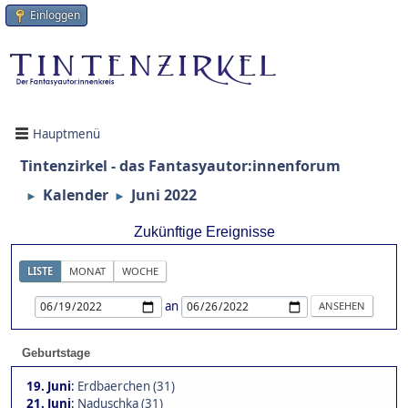
Einloggen
Hauptmenü
Tintenzirkel - das Fantasyautor:innenforum
Kalender
Juni 2022
►
►
Zukünftige Ereignisse
LISTE
MONAT
WOCHE
an
Geburtstage
19. Juni
:
Erdbaerchen (31)
21. Juni
:
Naduschka (31)