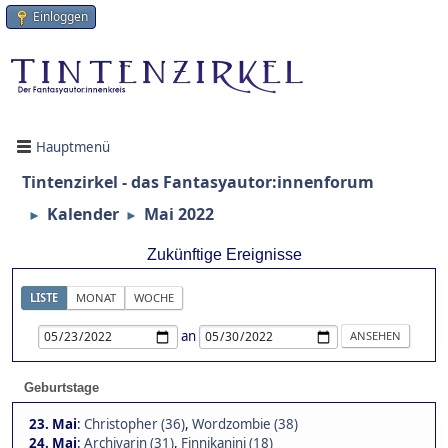
Einloggen
Hauptmenü
Tintenzirkel - das Fantasyautor:innenforum
Kalender
Mai 2022
►
►
Zukünftige Ereignisse
LISTE
MONAT
WOCHE
an
Geburtstage
23. Mai
:
Christopher (36)
,
Wordzombie (38)
24. Mai
:
Archivarin (31)
,
Finnikanini (18)